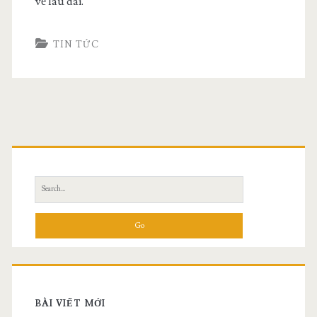
về lâu dài.
TIN TỨC
Search
for:
BÀI VIẾT MỚI