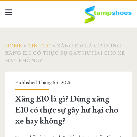
HOME
>
TIN TỨC
>
XĂNG E10 LÀ GÌ? DÙNG
XĂNG E10 CÓ THỰC SỰ GÂY HƯ HẠI CHO XE
HAY KHÔNG?
Published Tháng 6 3, 2026
Xăng E10 là gì? Dùng xăng
E10 có thực sự gây hư hại cho
xe hay không?