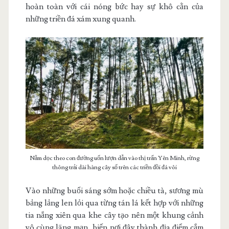
hoàn toàn với cái nóng bức hay sự khô cằn của
những triền đá xám xung quanh.
Nằm dọc theo con đường uốn lượn dẫn vào thị trấn Yên Minh, rừng
thông trải dài hàng cây số trên các triền đồi đá vôi
Vào những buổi sáng sớm hoặc chiều tà, sương mù
bảng lảng len lỏi qua từng tán lá kết hợp với những
tia nắng xiên qua khe cây tạo nên một khung cảnh
vô cùng lãng mạn, biến nơi đây thành địa điểm cắm