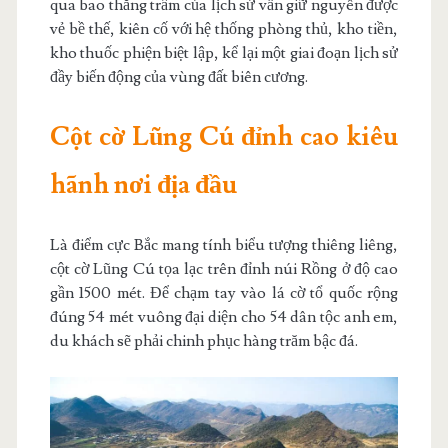
qua bao thăng trầm của lịch sử vẫn giữ nguyên được
vẻ bề thế, kiên cố với hệ thống phòng thủ, kho tiền,
kho thuốc phiện biệt lập, kể lại một giai đoạn lịch sử
đầy biến động của vùng đất biên cương.
Cột cờ Lũng Cú đỉnh cao kiêu
hãnh nơi địa đầu
Là điểm cực Bắc mang tính biểu tượng thiêng liêng,
cột cờ Lũng Cú tọa lạc trên đỉnh núi Rồng ở độ cao
gần 1500 mét. Để chạm tay vào lá cờ tổ quốc rộng
đúng 54 mét vuông đại diện cho 54 dân tộc anh em,
du khách sẽ phải chinh phục hàng trăm bậc đá.