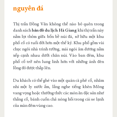
nguyên đá
Thị trấn Đồng Văn không thể nào bỏ quên trong
danh sách
bản đồ du lịch Hà Giang
khi thị trấn này
nằm lọt thỏm giữa bốn bề núi đá, sở hữu một khu
phố cổ có tuổi đời hơn một thế kỷ. Khu phố gồm vài
chục ngôi nhà trình tường, mái ngói âm dương nằm
xếp cạnh nhau dưới chân núi. Vào ban đêm, khu
phố cổ trở nên lung linh hơn với những ánh đèn
lồng đỏ được thắp lên.
Du khách có thể ghé vào một quán cà phê cổ, nhâm
nhi một ly nước ấm, lắng nghe tiếng khèn Mông
vang vọng hoặc thưởng thức các món ăn đặc sản như
thắng cố, bánh cuốn chả nóng hổi trong cái se lạnh
của màn đêm vùng cao.