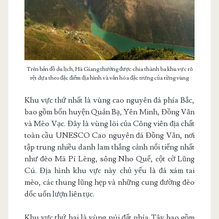
Trên bản đồ du lịch, Hà Giang thường được chia thành ba khu vực rõ
rệt dựa theo đặc điểm địa hình và văn hóa đặc trưng của từng vùng
Khu vực thứ nhất là vùng cao nguyên đá phía Bắc,
bao gồm bốn huyện Quản Bạ, Yên Minh, Đồng Văn
và Mèo Vạc. Đây là vùng lõi của Công viên địa chất
toàn cầu UNESCO Cao nguyên đá Đồng Văn, nơi
tập trung nhiều danh lam thắng cảnh nổi tiếng nhất
như đèo Mã Pí Lèng, sông Nho Quế, cột cờ Lũng
Cú. Địa hình khu vực này chủ yếu là đá xám tai
mèo, các thung lũng hẹp và những cung đường đèo
dốc uốn lượn liên tục.
Khu vực thứ hai là vùng núi đất phía Tây bao gồm