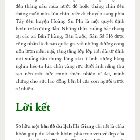
đến tháng sáu mùa nước đổ hoặc tháng chín đến
tháng mười mùa lúa chín, việc di chuyển sang phía
Tây đến huyện Hoàng Su Phì là một quyết định
hoàn toàn đúng đắn. Những thửa ruộng bậc thang
tại các xã Bản Phùng, Bản Luốc, Sán Sả Hồ được
công nhận là di sản quốc gia với những đường cong
uốn lượn mềm mại, tầng tầng lớp lớp trải dài từ đỉnh
núi xuống tận thung lũng sâu. Cảnh tượng hàng
nghìn héc-ta lúa chín vàng rực dưới ánh nắng thu
tạo nên một bức tranh thiên nhiên vĩ đại, minh
chứng cho sức lao động bền bỉ của con người trước
tự nhiên.
Lời kết
Sở hữu một
bản đồ du lịch Hà Giang
chi tiết là chìa
khóa giúp du khách khám phá trọn vẹn vẻ đẹp của