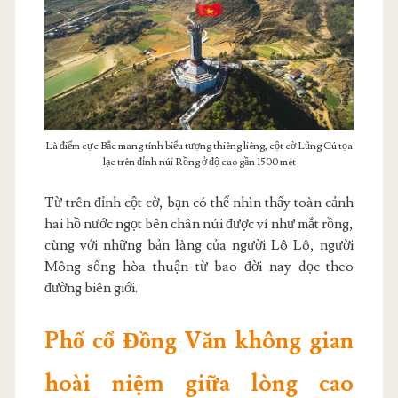
Là điểm cực Bắc mang tính biểu tượng thiêng liêng, cột cờ Lũng Cú tọa
lạc trên đỉnh núi Rồng ở độ cao gần 1500 mét
Từ trên đỉnh cột cờ, bạn có thể nhìn thấy toàn cảnh
hai hồ nước ngọt bên chân núi được ví như mắt rồng,
cùng với những bản làng của người Lô Lô, người
Mông sống hòa thuận từ bao đời nay dọc theo
đường biên giới.
Phố cổ Đồng Văn không gian
hoài niệm giữa lòng cao