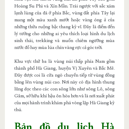
Hoàng Su Phì và Xín Mần. Trái ngược với sắc xám
lạnh lùng của đá ở phía Bắc, vùng đất phía Tây lại
mang một màu xanh mướt hoặc vàng óng ả của
những thửa ruộng bậc thang kỳ vĩ. Đây là điểm đến
lý tưởng cho những ai yêu thích loại hình du lịch
sinh thái, trekking và muốn chiêm ngưỡng mùa
nước đổ hay mùa lúa chín vàng rực cả góc trời.
Khu vực thứ ba là vùng núi thấp phía Nam gồm
thành phố Hà Giang, huyện Vị Xuyên và Bắc Mê.
Đây được coi là cửa ngõ chuyển tiếp từ vùng đồng
bằng lên vùng núi cao. Nơi này có địa hình thung
lũng dọc theo các con sông lớn như sông Lô, sông
Gâm, sở hữu khí hậu ôn hòa hơn và là nơi xuất phát
của mọi hành trình khám phá vòng lặp Hà Giang kỳ
thú.
Bản đồ du lịch Hà