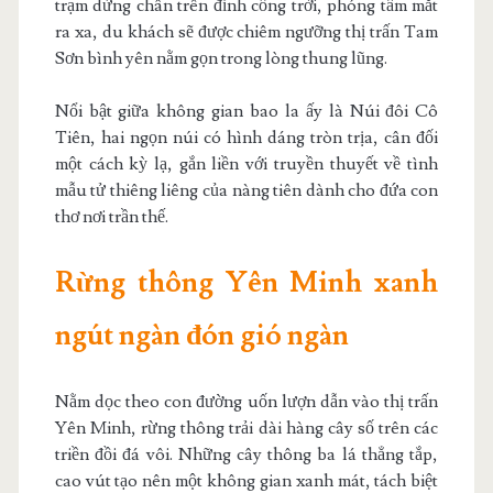
trạm dừng chân trên đỉnh cổng trời, phóng tầm mắt
ra xa, du khách sẽ được chiêm ngưỡng thị trấn Tam
Sơn bình yên nằm gọn trong lòng thung lũng.
Nổi bật giữa không gian bao la ấy là Núi đôi Cô
Tiên, hai ngọn núi có hình dáng tròn trịa, cân đối
một cách kỳ lạ, gắn liền với truyền thuyết về tình
mẫu tử thiêng liêng của nàng tiên dành cho đứa con
thơ nơi trần thế.
Rừng thông Yên Minh xanh
ngút ngàn đón gió ngàn
Nằm dọc theo con đường uốn lượn dẫn vào thị trấn
Yên Minh, rừng thông trải dài hàng cây số trên các
triền đồi đá vôi. Những cây thông ba lá thẳng tắp,
cao vút tạo nên một không gian xanh mát, tách biệt