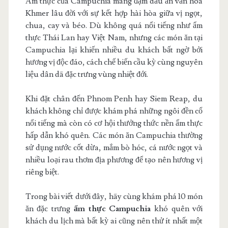
Ẩm thực của Campuchia mang đậm dấu ấn văn hóa
Khmer lâu đời với sự kết hợp hài hòa giữa vị ngọt,
chua, cay và béo. Dù không quá nổi tiếng như ẩm
thực Thái Lan hay Việt Nam, nhưng các món ăn tại
Campuchia lại khiến nhiều du khách bất ngờ bởi
hương vị độc đáo, cách chế biến cầu kỳ cùng nguyên
liệu dân dã đặc trưng vùng nhiệt đới.
Khi đặt chân đến Phnom Penh hay Siem Reap, du
khách không chỉ được khám phá những ngôi đền cổ
nổi tiếng mà còn có cơ hội thưởng thức nền ẩm thực
hấp dẫn khó quên. Các món ăn Campuchia thường
sử dụng nước cốt dừa, mắm bò hóc, cá nước ngọt và
nhiều loại rau thơm địa phương để tạo nên hương vị
riêng biệt.
Trong bài viết dưới đây, hãy cùng khám phá 10 món
ăn đặc trưng
ẩm thực Campuchia
khó quên với
khách du lịch mà bất kỳ ai cũng nên thử ít nhất một