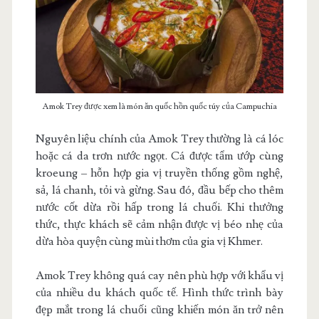
Amok Trey được xem là món ăn quốc hồn quốc túy của Campuchia
Nguyên liệu chính của Amok Trey thường là cá lóc
hoặc cá da trơn nước ngọt. Cá được tẩm ướp cùng
kroeung – hỗn hợp gia vị truyền thống gồm nghệ,
sả, lá chanh, tỏi và gừng. Sau đó, đầu bếp cho thêm
nước cốt dừa rồi hấp trong lá chuối. Khi thưởng
thức, thực khách sẽ cảm nhận được vị béo nhẹ của
dừa hòa quyện cùng mùi thơm của gia vị Khmer.
Amok Trey không quá cay nên phù hợp với khẩu vị
của nhiều du khách quốc tế. Hình thức trình bày
đẹp mắt trong lá chuối cũng khiến món ăn trở nên