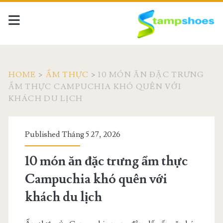
HOME
>
ẨM THỰC
>
10 MÓN ĂN ĐẶC TRƯNG
ẨM THỰC CAMPUCHIA KHÓ QUÊN VỚI
KHÁCH DU LỊCH
Published Tháng 5 27, 2026
10 món ăn đặc trưng ẩm thực
Campuchia khó quên với
khách du lịch