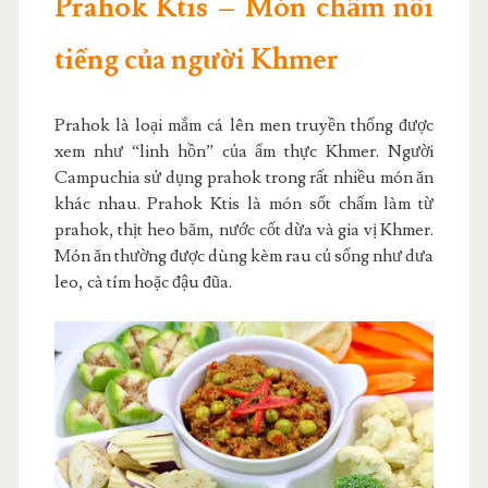
Prahok Ktis – Món chấm nổi
tiếng của người Khmer
Prahok là loại mắm cá lên men truyền thống được
xem như “linh hồn” của ẩm thực Khmer. Người
Campuchia sử dụng prahok trong rất nhiều món ăn
khác nhau. Prahok Ktis là món sốt chấm làm từ
prahok, thịt heo băm, nước cốt dừa và gia vị Khmer.
Món ăn thường được dùng kèm rau củ sống như dưa
leo, cà tím hoặc đậu đũa.