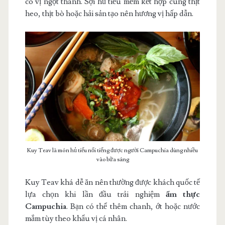
có vị ngọt thanh. Sợi hủ tiếu mềm kết hợp cùng thịt
heo, thịt bò hoặc hải sản tạo nên hương vị hấp dẫn.
Kuy Teav là món hủ tiếu nổi tiếng được người Campuchia dùng nhiều
vào bữa sáng
Kuy Teav khá dễ ăn nên thường được khách quốc tế
lựa chọn khi lần đầu trải nghiệm
ẩm thực
Campuchia
. Bạn có thể thêm chanh, ớt hoặc nước
mắm tùy theo khẩu vị cá nhân.